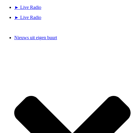
Ga
► Live Radio
naar
► Live Radio
de
inhoud
Nieuws uit eigen buurt