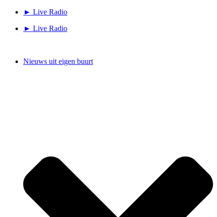
Ga
► Live Radio
naar
► Live Radio
de
inhoud
Nieuws uit eigen buurt