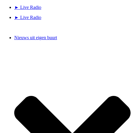
Ga
► Live Radio
naar
► Live Radio
de
inhoud
Nieuws uit eigen buurt