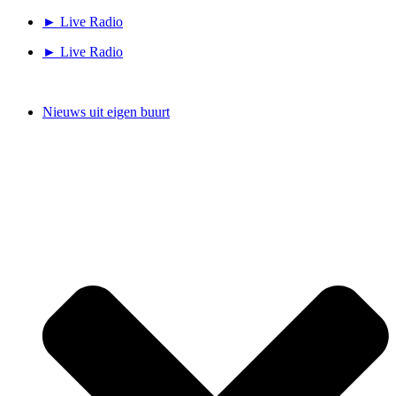
Ga
► Live Radio
naar
► Live Radio
de
inhoud
Nieuws uit eigen buurt