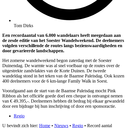
Tom Dirks
Een recordaantal van 6.000 wandelaars heeft meegedaan aan
de zesde editie van het Soester Wandelweekend. De deelnemers
volgden verschillende de routes langs bezienswaardigheden en
door gevarieerde landschappen.
Het zomerse wandelweekend begon zaterdag met de Soester
Duinendag. De warmte was al snel voelbaar op de routes over de
uitgestrekte zandvlaktes van de Korte Duinen. De tweede
wandeldag stond in het teken van de Baarnse Paleisdag. Ook kozen
400 deelnemers voor de 6 km-lange Family Walk in Soest.
Voorafgaand aan de start van de Baarnse Paleisdag mocht Pink
Ribbon als het officiële goede doel een cheque in ontvangst nemen
van € 49.395,-. Deelnemers hebben dit bedrag bij elkaar gewandeld
door een bijdrage bij hun inschrijving of door een sponsoractie.
Regio
U bevindt zich hier:
Home
•
Nieuws
•
Regio
•
Record aantal