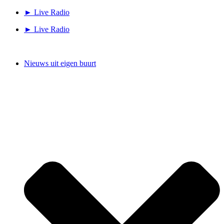
Ga
► Live Radio
naar
► Live Radio
de
inhoud
Nieuws uit eigen buurt