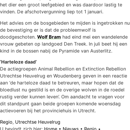
het dier een groot leefgebied en was daardoor lastig te
vinden. De afschotvergunning liep tot 1 januari.
Het advies om de bosgebieden te mijden is ingetrokken nu
de bevestiging er is dat de probleemwolf is
doodgeschoten.
Wolf Bram
had eind mei een wandelende
vrouw gebeten op landgoed Den Treek. In juli beet hij een
kind in de bossen nabij de Pyramide van Austerlitz.
‘Harteloze daad’
De actiegroepen Animal Rebellion en Extinction Rebellion
Utrechtse Heuvelrug en Woudenberg geven in een reactie
aan ‘de harteloze daad te betreuren, maar hopen dat de
bloedlust nu gestild is en de overige wolven in de roedel
rustig verder kunnen leven’. Om aandacht te vragen voor
dit standpunt gaan beide groepen komende woensdag
actievoeren bij het provinciehuis in Utrecht.
Regio
,
Utrechtse Heuvelrug
U bevindt zich hier:
Home
•
Nieuws
•
Regio
•