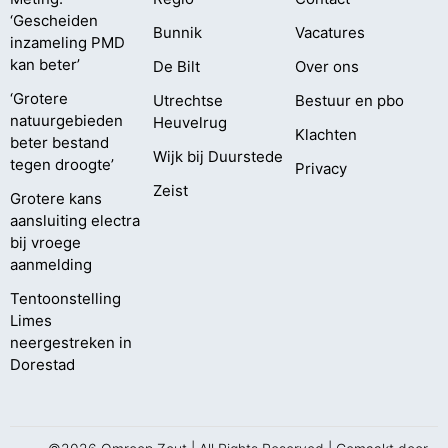
‘Gescheiden
Bunnik
Vacatures
inzameling PMD
kan beter’
De Bilt
Over ons
‘Grotere
Utrechtse
Bestuur en pbo
natuurgebieden
Heuvelrug
Klachten
beter bestand
Wijk bij Duurstede
tegen droogte’
Privacy
Zeist
Grotere kans
aansluiting electra
bij vroege
aanmelding
Tentoonstelling
Limes
neergestreken in
Dorestad