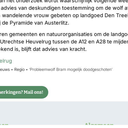
van het onderzoek wordt waarschijnlijk volgende wee
op advies van deskundigen toestemming om de wolf af
 wandelende vrouw gebeten op landgoed Den Treek.
 de Pyramide van Austerlitz.
ren gemeenten en natuurorganisaties om de landgo
Utrechtse Heuvelrug tussen de A12 en A28 te mijden.
nd is, blijft dat advies van kracht.
elrug
ieuws
•
Regio
•
‘Probleemwolf Bram mogelijk doodgeschoten’
rkingen? Mail ons!
nen
Algemeen