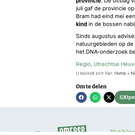
provincie
. De uitslag 
juli gaf de provincie 
Bram had eind mei een
kind
in de bossen nabij
Sinds augustus advise
natuurgebieden op de 
het DNA-onderzoek beke
Regio
,
Utrechtse Heuv
U bevindt zich hier:
Home
•
N
Om te delen
Opme
Net bin