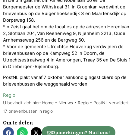
In De Bilt gaat het om Alfred Nobellaan 60 en de
Burgemeester de Withstraat 31. In Groenkan verdwijnt de
brievenbus op de Ruigenhoeksedijk 3 en Maartensdijk op
Dorpsweg 158.
*In Zeist gaat het om de locaties op de adressen Herenlaan
2, Slotlaan 204, Van Reenenweg 9, Nijenheim 2213, Oude
Arnhemseweg 256 en de Bergweg 60.
* Voor de gemeente Utrechtse Heuvelrug verdwijnen de
brievenbussen op de Kampweg 52 in Doorn, de
Utrechtsestraatweg 4 in Amerongen, Traay 35 en De Sluis 1
in Driebergen-Rijsenburg.
PostNL plakt vanaf 7 oktober aankondigingsstickers op de
brievenbussen die weggehaald worden.
Regio
U bevindt zich hier:
Home
•
Nieuws
•
Regio
•
PostNL verwijdert
17 brievenbussen in regio
Om te delen
Opmerkingen? Mail ons!