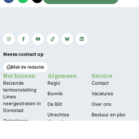
Neem contact op
Mail de redactie
Net binnen
Algemeen
Service
Reizende
Regio
Contact
tentoonstelling
Bunnik
Vacatures
Limes
neergestreken in
De Bilt
Over ons
Dorestad
Utrechtse
Bestuur en pbo
Oekraïense
Heuvelrug
Klachten
kinderen vieren
Wijk bij Duurstede
vakantie op
Privacy