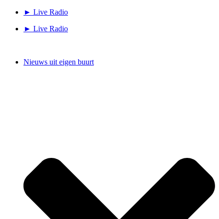
Ga
► Live Radio
naar
► Live Radio
de
inhoud
Nieuws uit eigen buurt