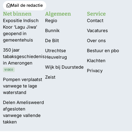
Mail de redactie
Net binnen
Algemeen
Service
Expositie Indisch
Regio
Contact
Koor ‘Lagu Jiwa’
Bunnik
Vacatures
geopend in
gemeentehuis
De Bilt
Over ons
350 jaar
Utrechtse
Bestuur en pbo
tabaksgeschiedenis
Heuvelrug
Klachten
in Amerongen
Wijk bij Duurstede
Privacy
VIDEO
Zeist
Pompen verplaatst
vanwege te lage
waterstand
Delen Amelisweerd
afgesloten
vanwege vallende
takken