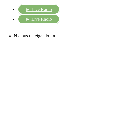
Ga
► Live Radio
naar
de
► Live Radio
inhoud
Nieuws uit eigen buurt