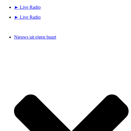
Ga
► Live Radio
naar
► Live Radio
de
inhoud
Nieuws uit eigen buurt