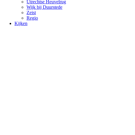
Utrechtse Heuvelrug
Wijk bij Duurstede
Zeist
Regio
Kijken