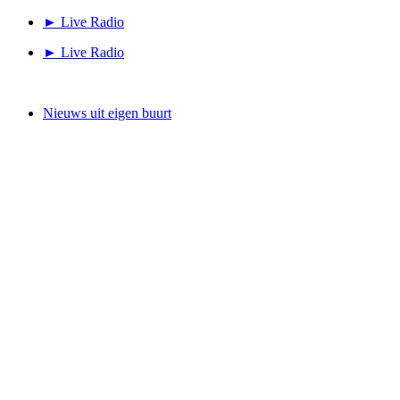
Ga
► Live Radio
naar
► Live Radio
de
inhoud
Nieuws uit eigen buurt