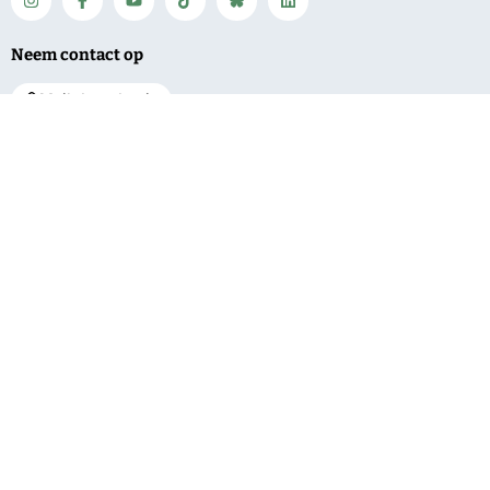
Neem contact op
Mail de redactie
Net binnen
Algemeen
Service
Delen Amelisweerd
Regio
Contact
afgesloten
Bunnik
Vacatures
vanwege vallende
takken
De Bilt
Over ons
Meting:
Utrechtse
Bestuur en pbo
‘Gescheiden
Heuvelrug
Klachten
inzameling PMD
Wijk bij Duurstede
kan beter’
Privacy
Zeist
‘Grotere
natuurgebieden
beter bestand
tegen droogte’
Grotere kans