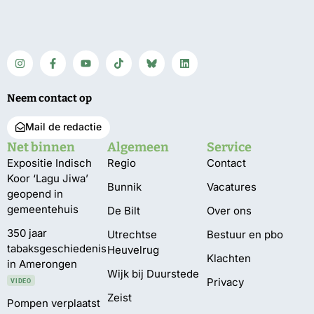
Neem contact op
Mail de redactie
Net binnen
Algemeen
Service
Expositie Indisch
Regio
Contact
Koor ‘Lagu Jiwa’
Bunnik
Vacatures
geopend in
gemeentehuis
De Bilt
Over ons
350 jaar
Utrechtse
Bestuur en pbo
tabaksgeschiedenis
Heuvelrug
Klachten
in Amerongen
Wijk bij Duurstede
Privacy
VIDEO
Zeist
Pompen verplaatst