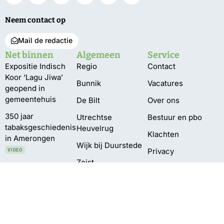
Neem contact op
Mail de redactie
Net binnen
Algemeen
Service
Expositie Indisch
Regio
Contact
Koor ‘Lagu Jiwa’
Bunnik
Vacatures
geopend in
gemeentehuis
De Bilt
Over ons
350 jaar
Utrechtse
Bestuur en pbo
tabaksgeschiedenis
Heuvelrug
Klachten
in Amerongen
Wijk bij Duurstede
Privacy
VIDEO
Zeist
Pompen verplaatst
vanwege te lage
waterstand
Delen Amelisweerd
afgesloten