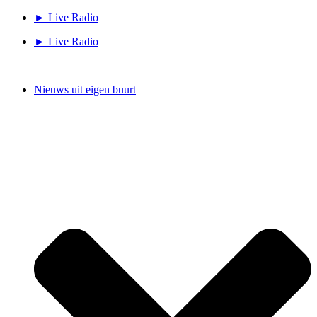
Ga
► Live Radio
naar
► Live Radio
de
inhoud
Nieuws uit eigen buurt