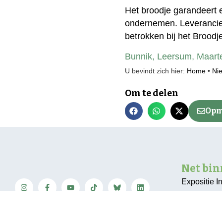
Het broodje garandeert 
ondernemen. Leverancier
betrokken bij het Broodj
Bunnik
,
Leersum
,
Maarte
U bevindt zich hier:
Home
•
Ni
Om te delen
Opm
Net bi
Expositie I
geopend in
Neem contact op
Pompen ver