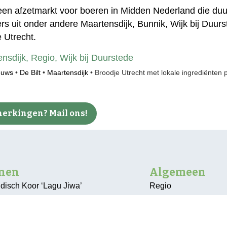
een afzetmarkt voor boeren in Midden Nederland die duu
s uit onder andere Maartensdijk, Bunnik, Wijk bij Duurs
e Utrecht.
nsdijk
,
Regio
,
Wijk bij Duurstede
euws
•
De Bilt
•
Maartensdijk
•
Broodje Utrecht met lokale ingrediënten 
erkingen? Mail ons!
nnen
Algemeen
ndisch Koor ‘Lagu Jiwa’
Regio
 gemeentehuis
Bunnik
plaatst vanwege te lage
De Bilt