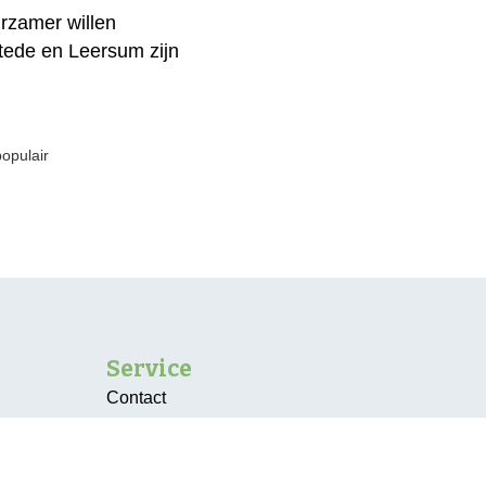
rzamer willen
tede en Leersum zijn
populair
Service
Contact
Vacatures
Over ons