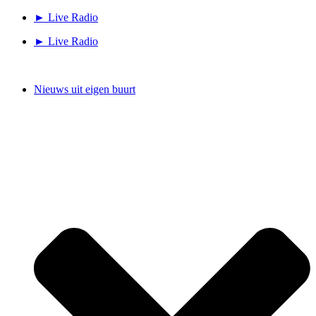
Ga
► Live Radio
naar
► Live Radio
de
inhoud
Nieuws uit eigen buurt