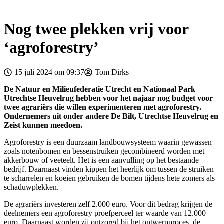
Nog twee plekken vrij voor
‘agroforestry’
15 juli 2024 om 09:37
Tom Dirks
De Natuur en Milieufederatie Utrecht en Nationaal Park
Utrechtse Heuvelrug hebben voor het najaar nog budget voor
twee agrariërs die willen experimenteren met agroforestry.
Ondernemers uit onder andere De Bilt, Utrechtse Heuvelrug en
Zeist kunnen meedoen.
Agroforestry is een duurzaam landbouwsysteem waarin gewassen
zoals notenbomen en bessenstruiken gecombineerd worden met
akkerbouw of veeteelt. Het is een aanvulling op het bestaande
bedrijf. Daarnaast vinden kippen het heerlijk om tussen de struiken
te scharrelen en koeien gebruiken de bomen tijdens hete zomers als
schaduwplekken.
De agrariërs investeren zelf 2.000 euro. Voor dit bedrag krijgen de
deelnemers een agroforestry proefperceel ter waarde van 12.000
euro. Daarnaast worden zij ontzorgd bij het ontwerpproces, de