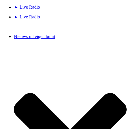
Ga
► Live Radio
naar
► Live Radio
de
inhoud
Nieuws uit eigen buurt