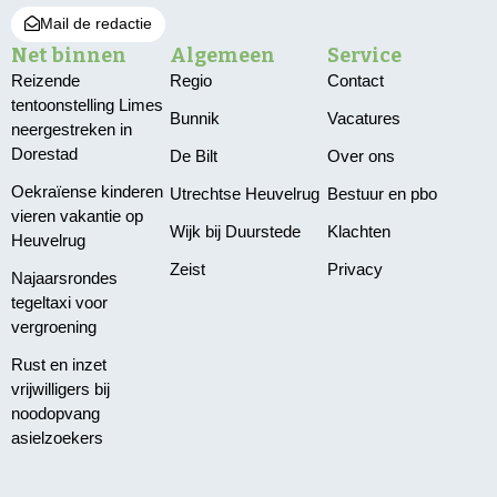
Mail de redactie
Net binnen
Algemeen
Service
Reizende
Regio
Contact
tentoonstelling Limes
Bunnik
Vacatures
neergestreken in
Dorestad
De Bilt
Over ons
Oekraïense kinderen
Utrechtse Heuvelrug
Bestuur en pbo
vieren vakantie op
Wijk bij Duurstede
Klachten
Heuvelrug
Zeist
Privacy
Najaarsrondes
tegeltaxi voor
vergroening
Rust en inzet
vrijwilligers bij
noodopvang
asielzoekers