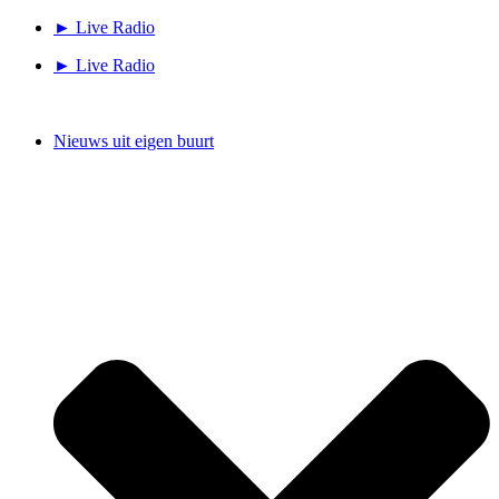
Ga
► Live Radio
naar
► Live Radio
de
inhoud
Nieuws uit eigen buurt