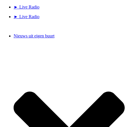
Ga
► Live Radio
naar
► Live Radio
de
inhoud
Nieuws uit eigen buurt