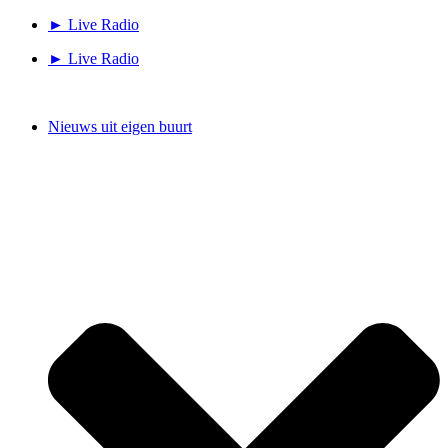
Ga
► Live Radio
naar
► Live Radio
de
inhoud
Nieuws uit eigen buurt