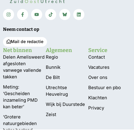
Neem contact op
Mail de redactie
Net binnen
Algemeen
Service
Delen Amelisweerd
Regio
Contact
afgesloten
Bunnik
Vacatures
vanwege vallende
takken
De Bilt
Over ons
Meting:
Utrechtse
Bestuur en pbo
‘Gescheiden
Heuvelrug
Klachten
inzameling PMD
Wijk bij Duurstede
kan beter’
Privacy
Zeist
‘Grotere
natuurgebieden
beter bestand