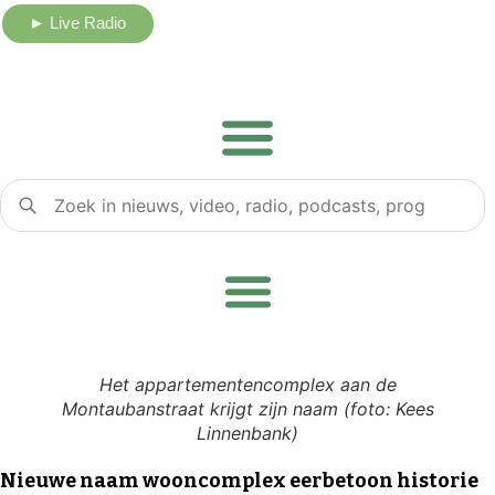
Ga
► Live Radio
naar
de
inhoud
Het appartementencomplex aan de
Montaubanstraat krijgt zijn naam (foto: Kees
Linnenbank)
Nieuwe naam wooncomplex eerbetoon historie