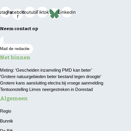
stagram
Facebook-
Youtube
Tiktok
Linkedin
f
Neem contact op
Mail de redactie
Net binnen
Meting: ‘Gescheiden inzameling PMD kan beter’
‘Grotere natuurgebieden beter bestand tegen droogte’
Grotere kans aansluiting electra bij vroege aanmelding
Tentoonstelling Limes neergestreken in Dorestad
Algemeen
Regio
Bunnik
De Bilt