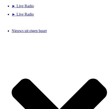
Ga
► Live Radio
naar
► Live Radio
de
inhoud
Nieuws uit eigen buurt