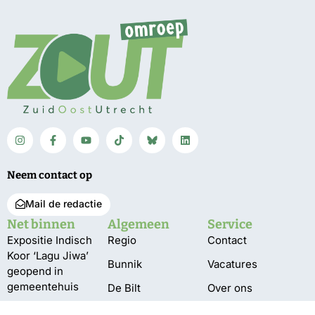
Neem contact op
Mail de redactie
Net binnen
Algemeen
Service
Expositie Indisch
Regio
Contact
Koor ‘Lagu Jiwa’
Bunnik
Vacatures
geopend in
gemeentehuis
De Bilt
Over ons
350 jaar
Utrechtse
Bestuur en pbo