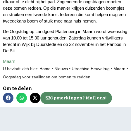
elkaar of te dicht bij het pad. Zogenoemde oogstdagen moeten
deze bomen redden. Op die manier krijgen duizenden boompjes
en struiken een tweede kans. Iedereen die komt helpen mag een
tweedekans boom of stuik mee naar huis nemen.
De Oogstdag op Landgoed Plattenberg in Maarn wordt woensdag
van 10.00 tot 15.30 uur gehouden. Zaterdag kunnen vrijwilligers
terecht in Wijk bij Duurstede en op 22 november in het Panbos in
De Bilt.
Maarn
U bevindt zich hier:
Home
•
Nieuws
•
Utrechtse Heuvelrug
•
Maarn
•
Oogstdag voor zaailingen om bomen te redden
Om te delen
Opmerkingen? Mail ons!