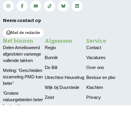
Neem contact op
Mail de redactie
Net binnen
Algemeen
Service
Delen Amelisweerd
Regio
Contact
afgesloten vanwege
Bunnik
Vacatures
vallende takken
De Bilt
Over ons
Meting: ‘Gescheiden
inzameling PMD kan
Utrechtse Heuvelrug
Bestuur en pbo
beter’
Wijk bij Duurstede
Klachten
‘Grotere
Zeist
Privacy
natuurgebieden beter
bestand tegen
droogte’
Grotere kans
aansluiting electra bij