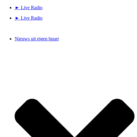
Ga
► Live Radio
naar
► Live Radio
de
inhoud
Nieuws uit eigen buurt