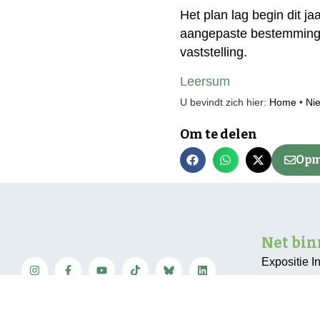
Het plan lag begin dit j
aangepaste bestemmingsp
vaststelling.
Leersum
U bevindt zich hier:
Home
•
Ni
Om te delen
Opm
Net bi
Expositie I
geopend in
Neem contact op
350 jaar ta