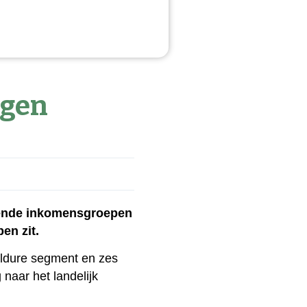
ngen
llende inkomensgroepen
en zit.
eldure segment en zes
naar het landelijk