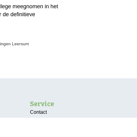
college meegnomen in het
de definitieve
oningen Leersum
Service
Contact
Vacatures
Over ons