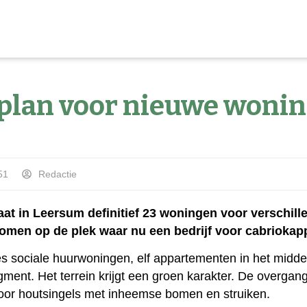
f plan voor nieuwe woni
51
Redactie
aat in Leersum definitief 23 woningen voor verschi
men op de plek waar nu een bedrijf voor cabriokapp
zes sociale huurwoningen, elf appartementen in het midd
ment. Het terrein krijgt een groen karakter. De overgang 
door houtsingels met inheemse bomen en struiken.