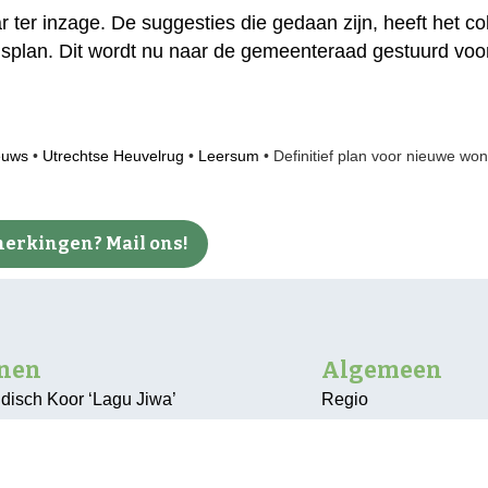
aar ter inzage. De suggesties die gedaan zijn, heeft het 
lan. Dit wordt nu naar de gemeenteraad gestuurd voor 
euws
•
Utrechtse Heuvelrug
•
Leersum
•
Definitief plan voor nieuwe w
erkingen? Mail ons!
nnen
Algemeen
ndisch Koor ‘Lagu Jiwa’
Regio
 gemeentehuis
Bunnik
baksgeschiedenis in
De Bilt