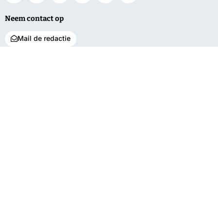
Neem contact op
Mail de redactie
Net binnen
Algemeen
Service
‘Grotere
Regio
Contact
natuurgebieden
Bunnik
Vacatures
beter bestand
tegen droogte’
De Bilt
Over ons
Grotere kans
Utrechtse
Bestuur en pbo
aansluiting electra
Heuvelrug
Klachten
bij vroege
Wijk bij Duurstede
aanmelding
Privacy
Zeist
Tentoonstelling
Limes
neergestreken in
Dorestad
Oekraïense