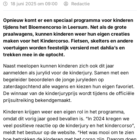
18 juni 2025 om 09:00
Redactie
Opnieuw komt er een speciaal programma voor kinderen
tijdens het Bloemencorso in Leersum. Net als de grote
praalwagens, kunnen kinderen weer hun eigen creaties
maken voor het Kindercorso. Fietsen, skelters en andere
voertuigen worden feestelijk versierd met dahlia’s en
trekken mee in de optocht.
Naast meelopen kunnen kinderen zich ook dit jaar
aanmelden als jurylid voor de kinderjury. Samen met een
begeleider beoordelen de jonge juryleden op
zaterdagochtend alle wagens en kiezen hun eigen favoriet.
De winnaar van de kinderjuryprijs wordt tijdens de officiële
prijsuitreiking bekendgemaakt.
Kinderen krijgen weer een eigen rol in het programma,
omdat dit vorig jaar goed bevallen is. “In 2024 kregen we
veel positieve reactie op de kinderjury en het kindercorso”,
meldt het bestuur op de website. “Het was mooi om te zien
hoe betrokken de kinderen met het corso zijn. Daarom doen