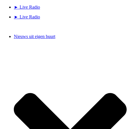
Ga
► Live Radio
naar
► Live Radio
de
inhoud
Nieuws uit eigen buurt