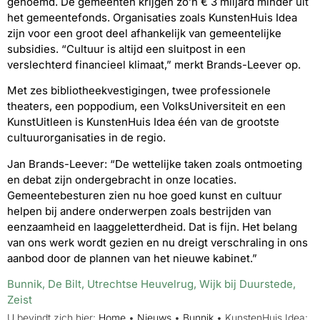
genoemd. De gemeenten krijgen zo’n € 3 miljard minder uit
het gemeentefonds. Organisaties zoals KunstenHuis Idea
zijn voor een groot deel afhankelijk van gemeentelijke
subsidies. “Cultuur is altijd een sluitpost in een
verslechterd financieel klimaat,” merkt Brands-Leever op.
Met zes bibliotheekvestigingen, twee professionele
theaters, een poppodium, een VolksUniversiteit en een
KunstUitleen is KunstenHuis Idea één van de grootste
cultuurorganisaties in de regio.
Jan Brands-Leever: “De wettelijke taken zoals ontmoeting
en debat zijn ondergebracht in onze locaties.
Gemeentebesturen zien nu hoe goed kunst en cultuur
helpen bij andere onderwerpen zoals bestrijden van
eenzaamheid en laaggeletterdheid. Dat is fijn. Het belang
van ons werk wordt gezien en nu dreigt verschraling in ons
aanbod door de plannen van het nieuwe kabinet.”
Bunnik
,
De Bilt
,
Utrechtse Heuvelrug
,
Wijk bij Duurstede
,
Zeist
U bevindt zich hier:
Home
•
Nieuws
•
Bunnik
•
KunstenHuis Idea: