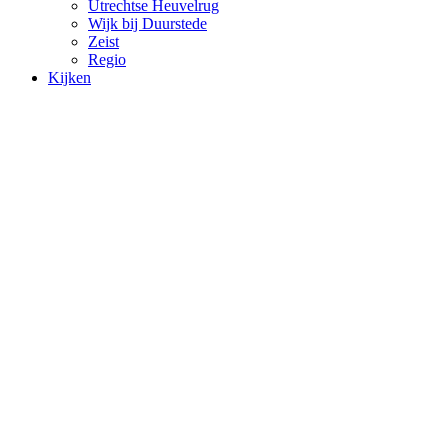
Utrechtse Heuvelrug
Wijk bij Duurstede
Zeist
Regio
Kijken