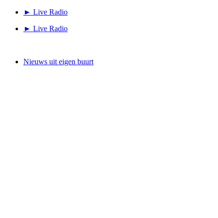
Ga
► Live Radio
naar
► Live Radio
de
inhoud
Nieuws uit eigen buurt