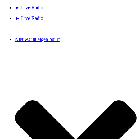
Ga
► Live Radio
naar
► Live Radio
de
inhoud
Nieuws uit eigen buurt