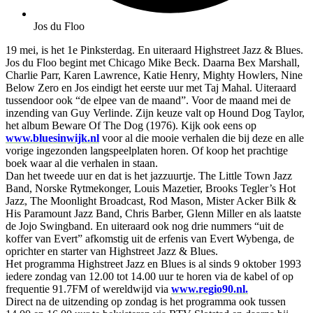
Jos du Floo
19 mei, is het 1e Pinksterdag. En uiteraard Highstreet Jazz & Blues.
Jos du Floo begint met Chicago Mike Beck. Daarna Bex Marshall,
Charlie Parr, Karen Lawrence, Katie Henry, Mighty Howlers, Nine
Below Zero en Jos eindigt het eerste uur met Taj Mahal. Uiteraard
tussendoor ook “de elpee van de maand”. Voor de maand mei de
inzending van Guy Verlinde. Zijn keuze valt op Hound Dog Taylor,
het album Beware Of The Dog (1976). Kijk ook eens op
www.bluesinwijk.nl
voor al die mooie verhalen die bij deze en alle
vorige ingezonden langspeelplaten horen. Of koop het prachtige
boek waar al die verhalen in staan.
Dan het tweede uur en dat is het jazzuurtje. The Little Town Jazz
Band, Norske Rytmekonger, Louis Mazetier, Brooks Tegler’s Hot
Jazz, The Moonlight Broadcast, Rod Mason, Mister Acker Bilk &
His Paramount Jazz Band, Chris Barber, Glenn Miller en als laatste
de Jojo Swingband. En uiteraard ook nog drie nummers “uit de
koffer van Evert” afkomstig uit de erfenis van Evert Wybenga, de
oprichter en starter van Highstreet Jazz & Blues.
Het programma Highstreet Jazz en Blues is al sinds 9 oktober 1993
iedere zondag van 12.00 tot 14.00 uur te horen via de kabel of op
frequentie 91.7FM of wereldwijd via
www.regio90.nl.
Direct na de uitzending op zondag is het programma ook tussen