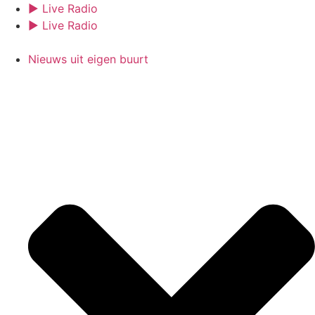
Ga
► Live Radio
naar
► Live Radio
de
inhoud
Nieuws uit eigen buurt