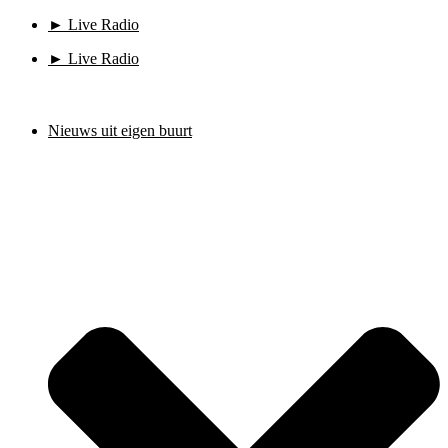
Ga
► Live Radio
naar
► Live Radio
de
inhoud
Nieuws uit eigen buurt