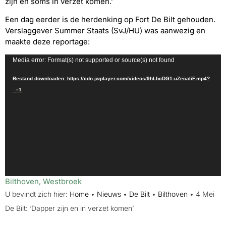
zijn en soms in verzet komen.’
Een dag eerder is de herdenking op Fort De Bilt gehouden.
Verslaggever Summer Staats (SvJ/HU) was aanwezig en
maakte deze reportage:
Videospeler
Media error: Format(s) not supported or source(s) not found
Bestand downloaden: https://cdn.jwplayer.com/videos/9hLbcDG1-uZecaliF.mp4?
_=1
Bilthoven
,
Westbroek
U bevindt zich hier:
Home
•
Nieuws
•
De Bilt
•
Bilthoven
•
4 Mei
De Bilt: ‘Dapper zijn en in verzet komen’