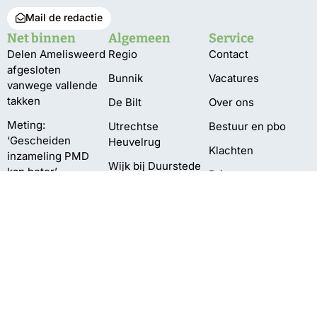
Mail de redactie
Net binnen
Algemeen
Service
Delen Amelisweerd
Regio
Contact
afgesloten
Bunnik
Vacatures
vanwege vallende
takken
De Bilt
Over ons
Meting:
Utrechtse
Bestuur en pbo
‘Gescheiden
Heuvelrug
Klachten
inzameling PMD
Wijk bij Duurstede
kan beter’
Privacy
Zeist
‘Grotere
natuurgebieden
beter bestand
tegen droogte’
Grotere kans
aansluiting electra
bij vroege
aanmelding