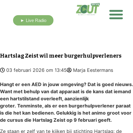
► Live Radio
Nieuws uit eigen buurt
Hartslag Zeist wil meer burgerhulpverleners
03 februari 2026 om 13:45
Marja Eestermans
Hangt er een AED in jouw omgeving? Dat is g
oed nieuws.
Want met behulp van dat apparaat is de kans dat
iemand
een hartstilstand overleeft
, aanzienlijk
groter.
Tenminste, als er een burgerhulpverlener paraat
is die
het
kan bedienen. Gelukkig is het animo groot voor
de cursus die Hartslag Zeist op 9 februari geeft.
Ze staan er zelf van te kijken bij stichting Hartslag: de