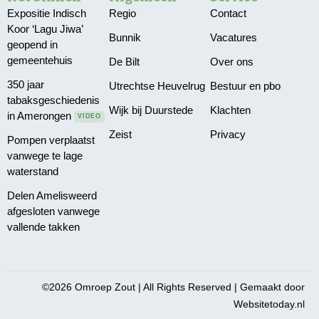
Expositie Indisch
Regio
Contact
Koor ‘Lagu Jiwa’
Bunnik
Vacatures
geopend in
gemeentehuis
De Bilt
Over ons
350 jaar
Utrechtse Heuvelrug
Bestuur en pbo
tabaksgeschiedenis
Wijk bij Duurstede
Klachten
in Amerongen
VIDEO
Zeist
Privacy
Pompen verplaatst
vanwege te lage
waterstand
Delen Amelisweerd
afgesloten vanwege
vallende takken
©2026 Omroep Zout | All Rights Reserved | Gemaakt door
Websitetoday.nl