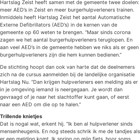
Hartslag Zeist heeft samen met de gemeente twee doelen:
meer AED’s in Zeist en meer burgerhulpverleners trainen.
Inmiddels heeft Hartslag Zeist het aantal Automatische
Externe Defibrillators (AED’s) in de kernen van de
gemeente op 60 weten te brengen. “Maar sinds corona
zagen we het aantal burgerhulpverleners teruglopen. En
aan veel AED’s in de gemeente hebben we niks als er geen
burgerhulpverleners zijn die hem kunnen bedienen.”
De stichting hoopt dan ook van harte dat de deelnemers
zich na de cursus aanmelden bij de landelijke organisatie
Hartslag Nu. “Dan krijgen hulpverleners een melding als er
in je omgeving iemand is neergegaan. Je wordt dan
gevraagd of je naar het slachtoffer kunt gaan, of eerst
naar een AED om die op te halen.”
Trillende knietjes
Dat is nogal wat, erkent hij. “Ik ben al hulpverlener sinds
mensenheugenis. En nog steeds schrik ik me de tandjes als
er een melding komt. Ik spring op mijn fiets, hoor soms