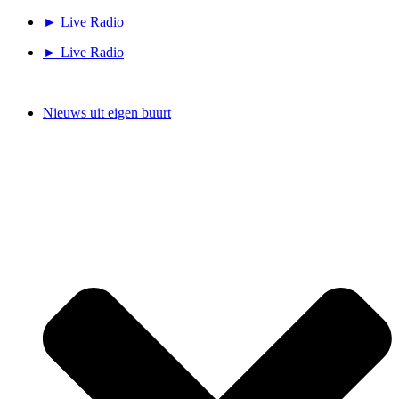
Ga
► Live Radio
naar
► Live Radio
de
inhoud
Nieuws uit eigen buurt