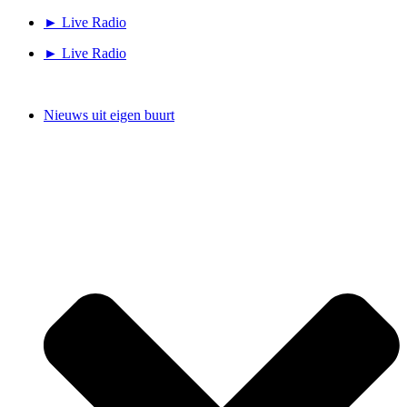
Ga
► Live Radio
naar
► Live Radio
de
inhoud
Nieuws uit eigen buurt