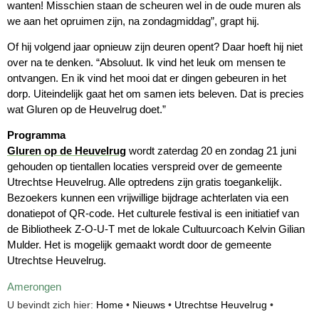
wanten! Misschien staan de scheuren wel in de oude muren als
we aan het opruimen zijn, na zondagmiddag”, grapt hij.
Of hij volgend jaar opnieuw zijn deuren opent? Daar hoeft hij niet
over na te denken. “Absoluut. Ik vind het leuk om mensen te
ontvangen. En ik vind het mooi dat er dingen gebeuren in het
dorp. Uiteindelijk gaat het om samen iets beleven. Dat is precies
wat Gluren op de Heuvelrug doet.”
Programma
Gluren op de Heuvelrug
wordt zaterdag 20 en zondag 21 juni
gehouden op tientallen locaties verspreid over de gemeente
Utrechtse Heuvelrug. Alle optredens zijn gratis toegankelijk.
Bezoekers kunnen een vrijwillige bijdrage achterlaten via een
donatiepot of QR-code. Het culturele festival is een initiatief van
de Bibliotheek Z-O-U-T met de lokale Cultuurcoach Kelvin Gilian
Mulder. Het is mogelijk gemaakt wordt door de gemeente
Utrechtse Heuvelrug.
Amerongen
U bevindt zich hier:
Home
•
Nieuws
•
Utrechtse Heuvelrug
•