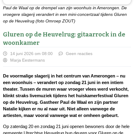
Paul de Waal op de drempel van zijn woonhuis in Amerongen. De
vroegere slagerij verandert in een mini-concertzaal tijdens Gluren
op de Heuvelrug (foto Omroep ZOUT)
Gluren op de Heuvelrug: gitaarrock in de
woonkamer
14 juni 2026 om 08:00
Geen reacties
Marja Eestermans
De voormalige slagerij in het centrum van Amerongen – nu
een woonhuis – verandert op zondag 21 juni in een intiem
theater. Tussen de muren waar vroeger vlees werd verkocht,
klinkt straks livemuziek tijdens het huiskamerfestival Gluren
op de Heuvelrug. Gastheer Paul de Waal en zijn partner
Natalie kijken er nu al naar uit. Niet alleen vanwege de
artiesten, maar vooral vanwege wat er omheen gebeurt.
Op zaterdag 20 en zondag 21 juni openen bewoners door de hele
gemeente Utrechtse Heuvelrug hun deuren voor Gluren op de