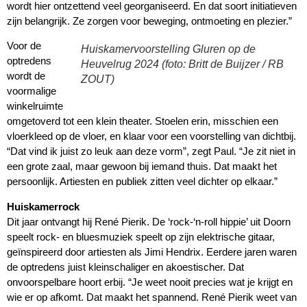
wordt hier ontzettend veel georganiseerd. En dat soort initiatieven
zijn belangrijk. Ze zorgen voor beweging, ontmoeting en plezier.”
Voor de
Huiskamervoorstelling Gluren op de
optredens
Heuvelrug 2024 (foto: Britt de Buijzer / RB
wordt de
ZOUT)
voormalige
winkelruimte
omgetoverd tot een klein theater. Stoelen erin, misschien een
vloerkleed op de vloer, en klaar voor een voorstelling van dichtbij.
“Dat vind ik juist zo leuk aan deze vorm”, zegt Paul. “Je zit niet in
een grote zaal, maar gewoon bij iemand thuis. Dat maakt het
persoonlijk. Artiesten en publiek zitten veel dichter op elkaar.”
Huiskamerrock
Dit jaar ontvangt hij René Pierik. De ‘rock-‘n-roll hippie’ uit Doorn
speelt rock- en bluesmuziek speelt op zijn elektrische gitaar,
geïnspireerd door artiesten als Jimi Hendrix. Eerdere jaren waren
de optredens juist kleinschaliger en akoestischer. Dat
onvoorspelbare hoort erbij. “Je weet nooit precies wat je krijgt en
wie er op afkomt. Dat maakt het spannend. René Pierik weet van