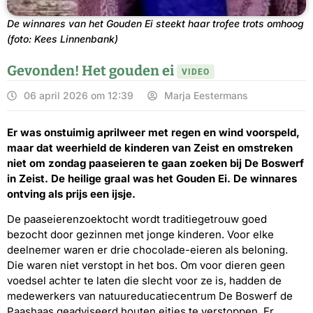
De winnares van het Gouden Ei steekt haar trofee trots omhoog
(foto: Kees Linnenbank)
Gevonden! Het gouden ei
VIDEO
06 april 2026 om 12:39
Marja Eestermans
Er was onstuimig aprilweer met regen en wind voorspeld,
maar dat weerhield de kinderen van Zeist en omstreken
niet om zondag paaseieren te gaan zoeken bij De Boswerf
in Zeist. De heilige graal was het Gouden Ei. De winnares
ontving als prijs een ijsje.
De paaseierenzoektocht wordt traditiegetrouw goed
bezocht door gezinnen met jonge kinderen. Voor elke
deelnemer waren er drie chocolade-eieren als beloning.
Die waren niet verstopt in het bos. Om voor dieren geen
voedsel achter te laten die slecht voor ze is, hadden de
medewerkers van natuureducatiecentrum De Boswerf de
Paashaas geadviseerd houten eitjes te verstoppen. Er