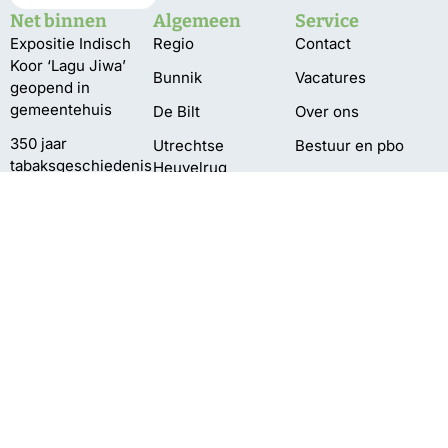
Net binnen
Algemeen
Service
Expositie Indisch
Regio
Contact
Koor ‘Lagu Jiwa’
Bunnik
Vacatures
geopend in
gemeentehuis
De Bilt
Over ons
350 jaar
Utrechtse
Bestuur en pbo
tabaksgeschiedenis
Heuvelrug
Klachten
in Amerongen
Wijk bij Duurstede
Privacy
VIDEO
Zeist
Pompen verplaatst
vanwege te lage
waterstand
Delen Amelisweerd
afgesloten
vanwege vallende
takken