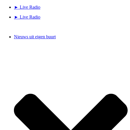
Ga
► Live Radio
naar
► Live Radio
de
inhoud
Nieuws uit eigen buurt