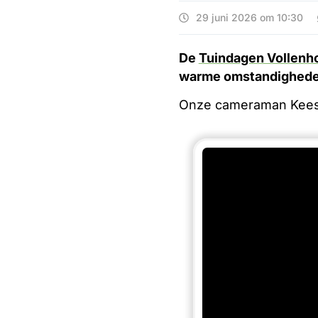
29 juni 2026 om 10:30
De
Tuindagen Vollenh
warme omstandighede
Onze cameraman Kees L