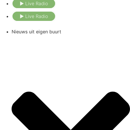
Ga
► Live Radio
naar
► Live Radio
de
inhoud
Nieuws uit eigen buurt