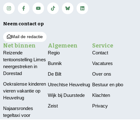
Neem contact op
Mail de redactie
Net binnen
Algemeen
Service
Reizende
Regio
Contact
tentoonstelling Limes
Bunnik
Vacatures
neergestreken in
Dorestad
De Bilt
Over ons
Oekraïense kinderen
Utrechtse Heuvelrug
Bestuur en pbo
vieren vakantie op
Wijk bij Duurstede
Klachten
Heuvelrug
Zeist
Privacy
Najaarsrondes
tegeltaxi voor
vergroening
Rust en inzet
vrijwilligers bij