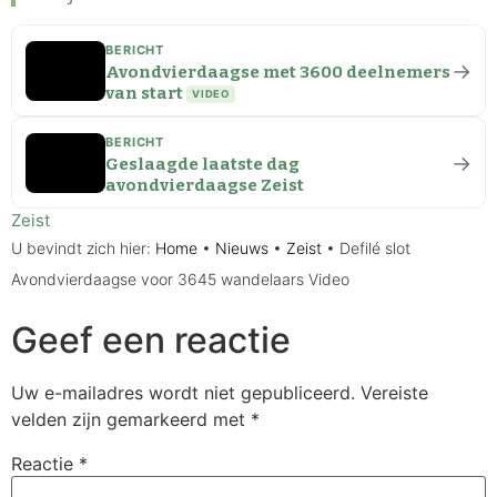
BERICHT
→
Avondvierdaagse met 3600 deelnemers
van start
VIDEO
BERICHT
→
Geslaagde laatste dag
avondvierdaagse Zeist
Zeist
U bevindt zich hier:
Home
•
Nieuws
•
Zeist
•
Defilé slot
Avondvierdaagse voor 3645 wandelaars Video
Geef een reactie
Uw e-mailadres wordt niet gepubliceerd.
Vereiste
velden zijn gemarkeerd met
*
Reactie
*